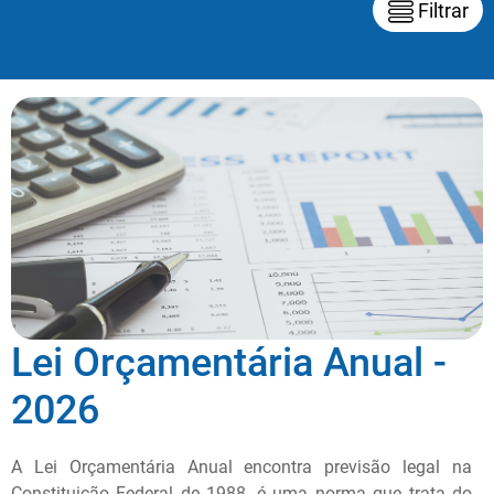
Filtrar
Lei Orçamentária Anual -
2026
A Lei Orçamentária Anual encontra previsão legal na
Constituição Federal de 1988, é uma norma que trata do