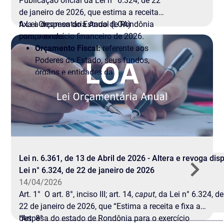
Publicação oficial da Lei nº 6.324, de 22
de janeiro de 2026, que estima a receita e
fixa a despesa do Estado de Rondônia
A Lei Orçamentária Anual (LOA)
para o exercício financeiro de 2026.
compreende:
Orçamento Fiscal:
referente aos
Poderes do Estado, seus fundos,
órgãos e entidades da
administração direta e indireta;
Orçamento da Seguridade Social:
abrangendo órgãos e entidades
vinculados à saúde, previdência e
assistência social;
Orçamento de Investimento:
referente às empresas em que o
Lei n. 6.361, de 13 de Abril de 2026 - Altera e revoga dis
Estado detém a maioria do capital
Lei n° 6.324, de 22 de janeiro de 2026
social.
14/04/2026
Art. 1° O art. 8°, inciso III; art. 14,
caput
, da Lei n° 6.324, de
22 de janeiro de 2026, que “Estima a receita e fixa a
despesa do estado de Rondônia para o exercício
“Art. 8° ........................................................................................