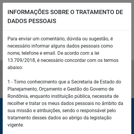
INFORMAÇÕES SOBRE O TRATAMENTO DE
DADOS PESSOAIS
Para enviar um comentário, dúvida ou sugestão, é
necessário informar alguns dados pessoais como
nome, telefone e email. De acordo com a lei
13.709/2018, é necessário concordar com os termos
Institucional
Planejamento Governamental
abaixo:
Políticas Públicas
Publicações
1 - Tomo conhecimento que a Secretaria de Estado do
Planejamento, Orçamento e Gestão do Governo de
Legislação
Transparência
Rondônia, enquanto instituição pública, necessita de
recolher e tratar os meus dados pessoais no âmbito da
Alguma
sua missão e atribuições, sendo o responsável pelo
tratamento desses dados ao abrigo da legislação
dúvida?
vigente.