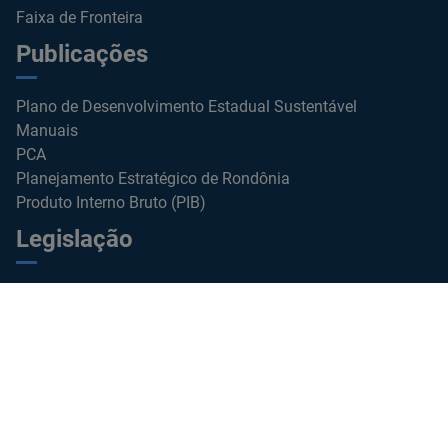
Faixa de Fronteira
Publicações
Plano de Desenvolvimento Estadual Sustentável
Manuais
PCA
Planejamento Estratégico de Rondônia
Produto Interno Bruto (PIB)
Legislação
Diário Oficial
Constituição Federal
Constituição Estadual
Lei de Responsabilidade Fiscal
Decretos
Portarias
Instruções Normativas